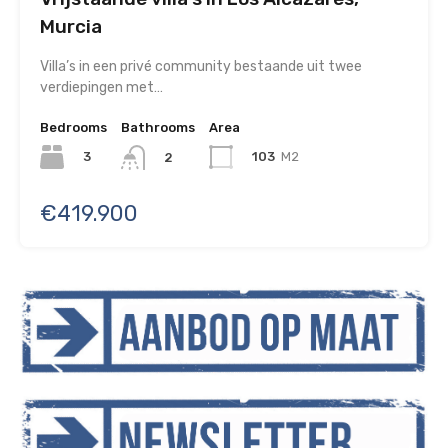
Murcia
Villa’s in een privé community bestaande uit twee
verdiepingen met…
Bedrooms
Bathrooms
Area
3
103
M2
2
€419.900