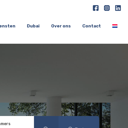
iensten
Dubai
Over ons
Contact
amers