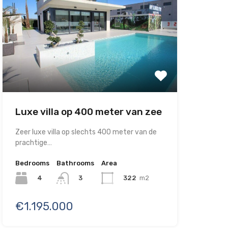
Luxe villa op 400 meter van zee
Zeer luxe villa op slechts 400 meter van de
prachtige…
Bedrooms
Bathrooms
Area
4
322
m2
3
€1.195.000