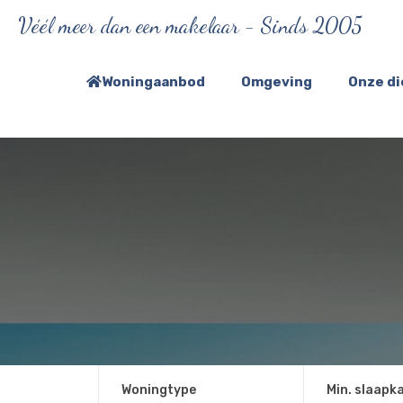
Véél meer dan een makelaar - Sinds 2005
Woningaanbod
Omgeving
Onze d
Woningtype
Min. slaapk