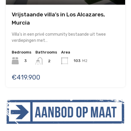
Vrijstaande villa’s in Los Alcazares,
Murcia
Villa’s in een privé community bestaande uit twee
verdiepingen met…
Bedrooms
Bathrooms
Area
3
103
M2
2
€419.900