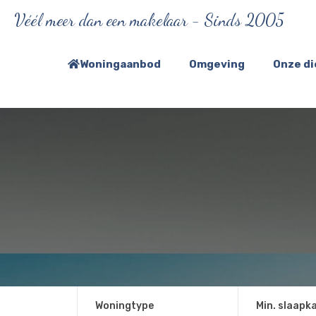
Véél meer dan een makelaar - Sinds 2005
Woningaanbod
Omgeving
Onze d
Woningtype
Min. slaapk