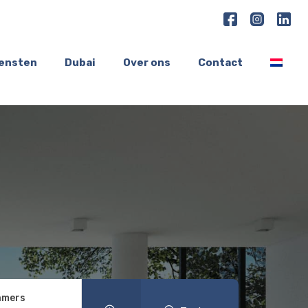
iensten
Dubai
Over ons
Contact
amers