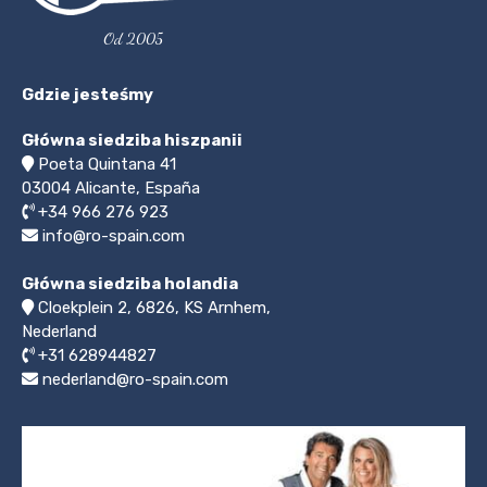
Od 2005
Gdzie jesteśmy
Główna siedziba hiszpanii
Poeta Quintana 41
03004
Alicante, España
+34 966 276 923
info@ro-spain.com
Główna siedziba holandia
Cloekplein 2, 6826, KS Arnhem,
Nederland
+31 628944827
nederland@ro-spain.com