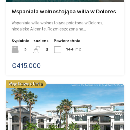
Wspaniała wolnostojąca willa w Dolores
Wspaniała willa wolnostojąca położona w Dolores,
niedaleko Alicante. Rozmieszczona na…
Sypialnie
Łazienki
Powierzchnia
3
144
m2
3
€415.000
Wyjątkowa oferta