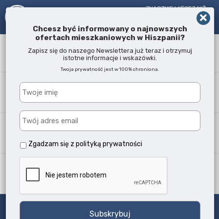
ZNACZNIE WIĘCEJ NIŻ
AGENT NIERUCHOMOŚCI!
OD 2005 R.
Chcesz być informowany o najnowszych
ofertach mieszkaniowych w Hiszpanii?
Słowo kluczowe
Zapisz się do naszego Newslettera już teraz i otrzymuj
istotne informacje i wskazówki.
Twoja prywatność jest w 100% chroniona.
Lokalizacja
Każda
Typ nieruchomości
Wszystkie typy
Zgadzam się z
polityką prywatności
Ilość sypialni
Każda
Szukaj