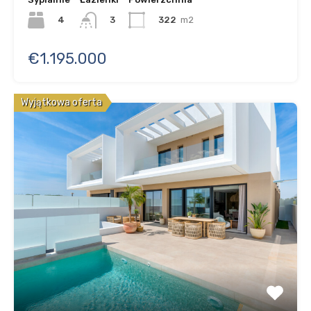
4
322
m2
3
€1.195.000
Wyjątkowa oferta