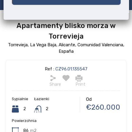
Apartamenty blisko morza w
Torrevieja
Torrevieja, La Vega Baja, Alicante, Comunidad Valenciana,
España
Ref :
CZ96.01.135547
Share
Print
Sypialnie
Łazienki
Od
€260.000
2
2
Powierzchnia
86
m2