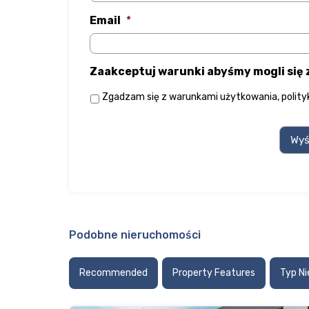
Email
*
Zaakceptuj warunki abyśmy mogli się
Zgadzam się z
warunkami użytkowania
,
polit
Podobne nieruchomości
Recommended
Property Features
Typ N