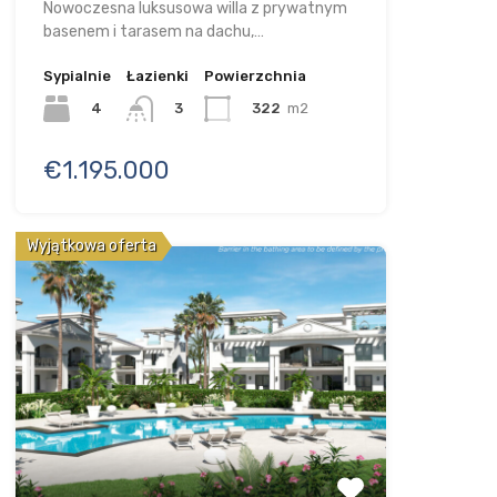
Nowoczesna luksusowa willa z prywatnym
basenem i tarasem na dachu,…
Sypialnie
Łazienki
Powierzchnia
4
322
m2
3
€1.195.000
Wyjątkowa oferta