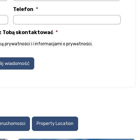
Telefon
*
 z Tobą skontaktować
*
yką prywatności
i
i informacjami o prywatności
.
ieruchomości
Property Location