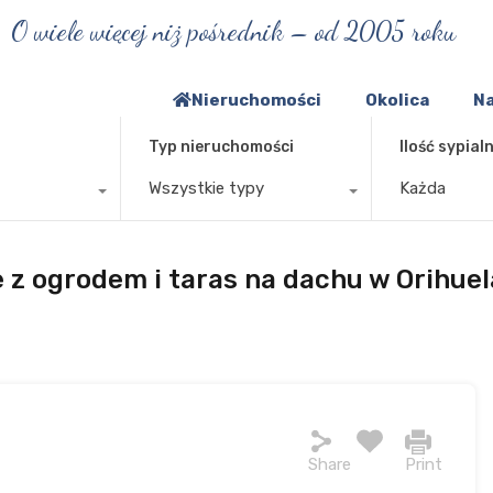
O wiele więcej niż pośrednik – od 2005 roku
Nieruchomości
Okolica
Na
Typ nieruchomości
Ilość sypialn
Wszystkie typy
Każda
 ogrodem i taras na dachu w Orihuel
Share
Print