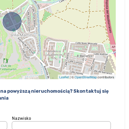
Leaflet
| ©
OpenStreetMap
contributors
na powyższą nieruchomością? Skontaktuj się
ania
Nazwisko