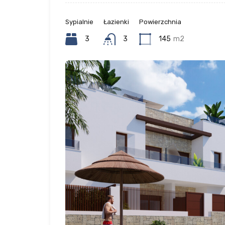
Sypialnie
Łazienki
Powierzchnia
3
3
145
m2