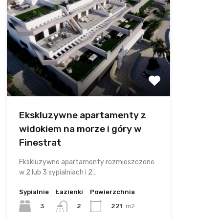
Ekskluzywne apartamenty z
widokiem na morze i góry w
Finestrat
Ekskluzywne apartamenty rozmieszczone
w 2 lub 3 sypialniach i 2…
Sypialnie
Łazienki
Powierzchnia
3
221
m2
2