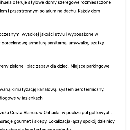
ihuela oferuje stylowe domy szeregowe rozmieszczone
em i przestronnym solarium na dachu. Każdy dom
czesnym, wysokiej jakości stylu i wyposażone w
 porcelanową armaturę sanitarną, umywalkę, szafkę
eny zielone i plac zabaw dla dzieci. Miejsce parkingowe
waną klimatyzację kanałową, system aerotermiczny,
łogowe w łazienkach.
eżu Costa Blanca, w Orihuela, w pobliżu pól golfowych,
uracje gourmet i sklepy. Lokalizacja łączy spokój dzielnicy
nych usług dla komfortowego pobytu.