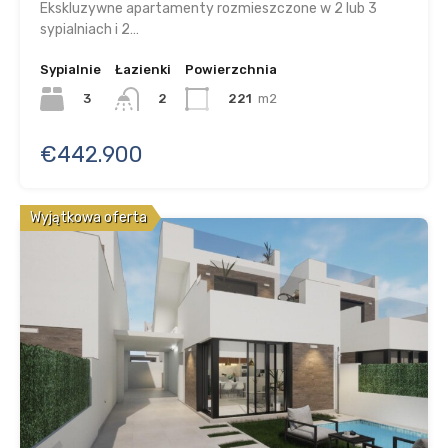
Ekskluzywne apartamenty rozmieszczone w 2 lub 3
sypialniach i 2…
Sypialnie
Łazienki
Powierzchnia
3
221
m2
2
€442.900
Wyjątkowa oferta