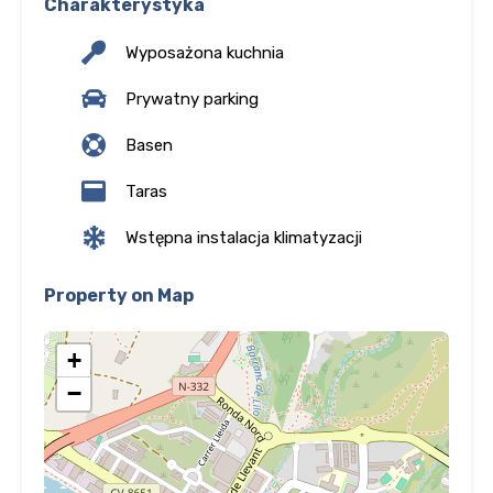
Charakterystyka
Wyposażona kuchnia
Prywatny parking
Basen
Taras
Wstępna instalacja klimatyzacji
Property on Map
+
−