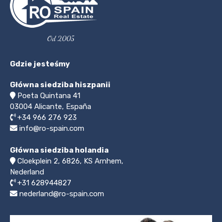
Od 2005
Gdzie jesteśmy
Główna siedziba hiszpanii
Poeta Quintana 41
03004
Alicante, España
+34 966 276 923
info@ro-spain.com
Główna siedziba holandia
Cloekplein 2, 6826, KS Arnhem,
Nederland
+31 628944827
nederland@ro-spain.com