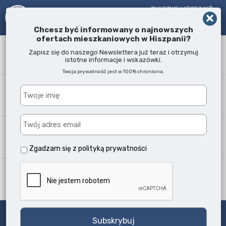
ZNACZNIE WIĘCEJ NIŻ
AGENT NIERUCHOMOŚCI!
OD 2005 R.
Chcesz być informowany o najnowszych
ofertach mieszkaniowych w Hiszpanii?
Słowo kluczowe
Zapisz się do naszego Newslettera już teraz i otrzymuj
istotne informacje i wskazówki.
Twoja prywatność jest w 100% chroniona.
Lokalizacja
Każda
Typ nieruchomości
Wszystkie typy
Zgadzam się z
polityką prywatności
Ilość sypialni
Każda
Szukaj