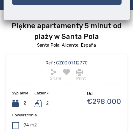
Piękne apartamenty 5 minut od
plaży w Santa Pola
Santa Pola, Alicante, España
Ref :
CZ03.01.112770
Share
Print
Sypialnie
Łazienki
Od
€298.000
2
2
Powierzchnia
94
m2