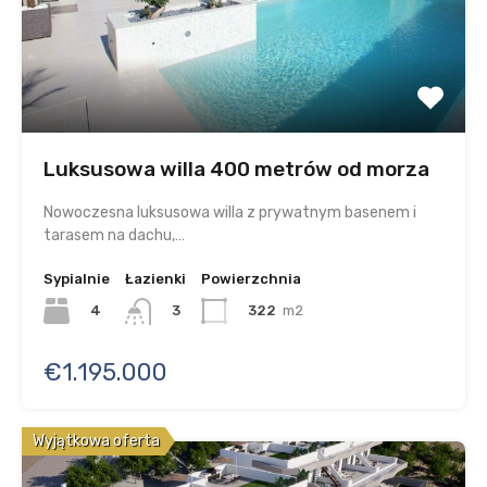
Luksusowa willa 400 metrów od morza
Nowoczesna luksusowa willa z prywatnym basenem i
tarasem na dachu,…
Sypialnie
Łazienki
Powierzchnia
4
322
m2
3
€1.195.000
Wyjątkowa oferta