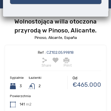
Wolnostojąca willa otoczona
przyrodą w Pinoso, Alicante.
Pinoso, Alicante, España
Ref :
CZ102.05.99818
Share
Print
Sypialnie
Łazienki
Od
€465.000
3
2
Powierzchnia
141
m2