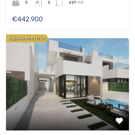
3
221
m2
2
€442.900
Wyjątkowa oferta