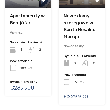
Nowe domy
Apartamenty w
szeregowe w
Benijófar
Santa Rosalía,
Piękne…
Murcja
Sypialnie
Łazienki
Nowoczesny…
3
2
Sypialnie
Łazienki
Powierzchnia
2
2
103
m2
Powierzchnia
Rynek Pierwotny
76
m2
€289.900
€229.900