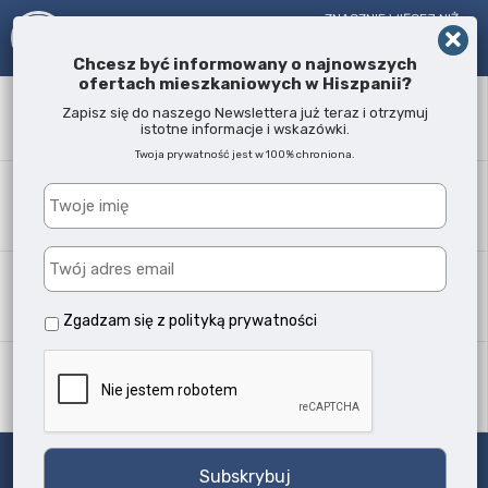
ZNACZNIE WIĘCEJ NIŻ
AGENT NIERUCHOMOŚCI!
OD 2005 R.
Chcesz być informowany o najnowszych
ofertach mieszkaniowych w Hiszpanii?
Słowo kluczowe
Zapisz się do naszego Newslettera już teraz i otrzymuj
istotne informacje i wskazówki.
Twoja prywatność jest w 100% chroniona.
Lokalizacja
Każda
Typ nieruchomości
Wszystkie typy
Zgadzam się z
polityką prywatności
Ilość sypialni
Każda
Szukaj