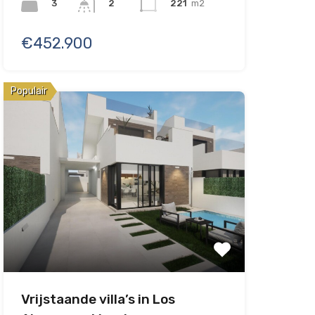
3
221
m2
2
€452.900
Populair
Vrijstaande villa’s in Los