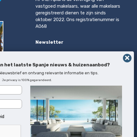
vastgoed makelaars, waar alle makelaars
geregistreerd dienen te zijn sinds
oktober 2022. Ons registratienummer is
A068
Newsletter
Op de hoogte blijven van het laatste
Spanje nieuws & huizenaanbod?
an het laatste Spanje nieuws & huizenaanbod?
Inschrijven
 Nieuwsbrief en ontvang relevante informatie en tips.
Je privacy is 100% gegarandeerd.
rca
eid