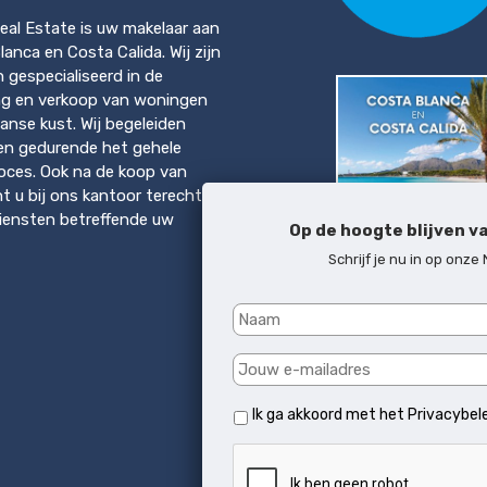
eal Estate is uw makelaar aan
anca en Costa Calida. Wij zijn
en gespecialiseerd in de
ng en verkoop van woningen
anse kust. Wij begeleiden
en gedurende het gehele
ces. Ook na de koop van
t u bij ons kantoor terecht
diensten betreffende uw
Op de hoogte blijven v
Schrijf je nu in op onze
Download brochure
Costa del Sol & Mallo
Ik ga akkoord met het
Privacybel