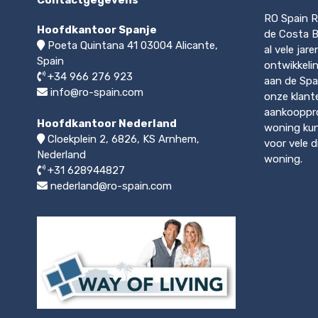
RO Spain R
Hoofdkantoor Spanje
de Costa Bl
Poeta Quintana 41
03004
Alicante,
al vele jar
Spain
ontwikkeli
+34 966 276 923
aan de Spa
info@ro-spain.com
onze klant
aankooppro
Hoofdkantoor Nederland
woning kun
Cloekplein 2, 6826, KS Arnhem
,
voor vele 
Nederland
woning.
+31 628944827
nederland@ro-spain.com