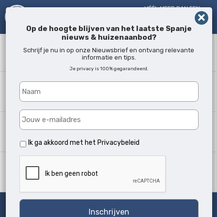
VÉÉL MEER DAN EEN
MAKELAAR!
SINDS 2005
Op de hoogte blijven van het laatste Spanje
nieuws & huizenaanbod?
Zoekwoord
Schrijf je nu in op onze Nieuwsbrief en ontvang relevante
informatie en tips.
Je privacy is 100% gegarandeerd.
Waar?
Alle locaties
Woningtype
Alle soorten
Ik ga akkoord met het
Privacybeleid
Min. slaapkamers
Alle
Zoeken