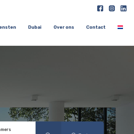
iensten
Dubai
Over ons
Contact
amers