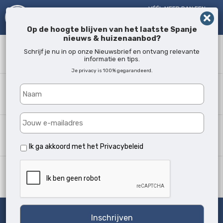
VÉÉL MEER DAN EEN
MAKELAAR!
SINDS 2005
Op de hoogte blijven van het laatste Spanje
nieuws & huizenaanbod?
Zoekwoord
Schrijf je nu in op onze Nieuwsbrief en ontvang relevante
informatie en tips.
Je privacy is 100% gegarandeerd.
Waar?
Alle locaties
Woningtype
Alle soorten
Ik ga akkoord met het
Privacybeleid
Min. slaapkamers
Alle
Zoeken