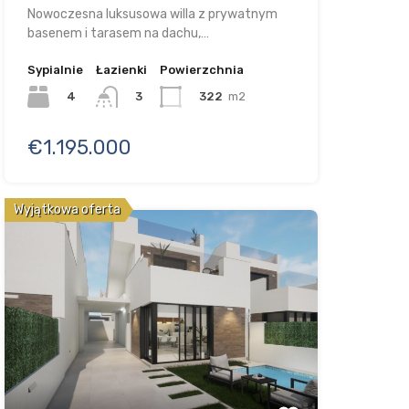
Nowoczesna luksusowa willa z prywatnym
basenem i tarasem na dachu,…
Sypialnie
Łazienki
Powierzchnia
4
322
m2
3
€1.195.000
Wyjątkowa oferta