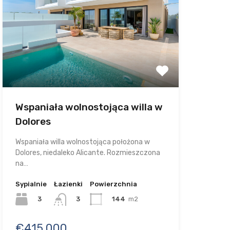
Wspaniała wolnostojąca willa w
Dolores
Wspaniała willa wolnostojąca położona w
Dolores, niedaleko Alicante. Rozmieszczona
na…
Sypialnie
Łazienki
Powierzchnia
3
144
m2
3
€415.000