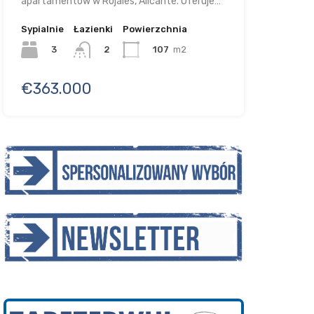
apartamentów w Rojales, Alicante. Oferuje…
Sypialnie
Łazienki
Powierzchnia
3
107
m2
2
€363.000