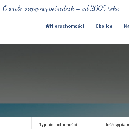
O wiele więcej niż pośrednik – od 2005 roku
Nieruchomości
Okolica
Na
Typ nieruchomości
Ilość sypialn