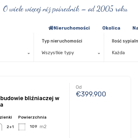
O wiele więcej niż pośrednik – od 2005 roku
Nieruchomości
Okolica
Na
Typ nieruchomości
Ilość sypialn
Wszystkie typy
Każda
Od
€399.900
budowie bliźniaczej w
va
zienki
Powierzchnia
m2
109
2+1