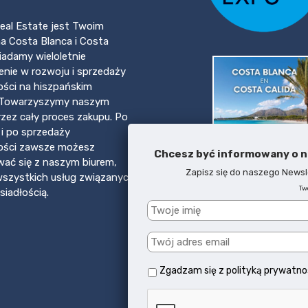
eal Estate jest Twoim
a Costa Blanca i Costa
siadamy wieloletnie
nie w rozwoju i sprzedaży
ści na hiszpańskim
 Towarzyszymy naszym
rzez cały proces zakupu. Po
 i po sprzedaży
ości zawsze możesz
Chcesz być informowany o n
ać się z naszym biurem,
Zapisz się do naszego Newsle
Pobierz broszurę
szystkich usług związanych
Tw
siadłością.
Costa del Sol & Mallo
Zgadzam się z
polityką prywatno