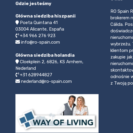
Gdzie jesteśmy
RO Spain R
Główna siedziba hiszpanii
brokerem n
Poeta Quintana 41
Cálida. Po
03004
Alicante, España
doświadcze
+34 966 276 923
nieruchomo
info@ro-spain.com
wybrzeżu.
klientom p
Główna siedziba holandia
zakupie jak
Cloekplein 2, 6826, KS Arnhem,
nieruchom
Nederland
skontaktow
+31 628944827
odnośnie w
nederland@ro-spain.com
z Twoją po