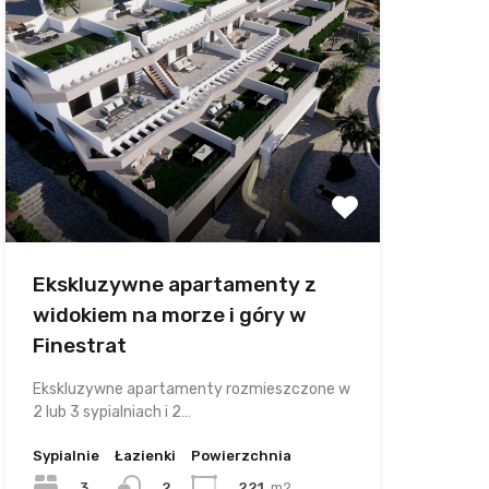
Ekskluzywne apartamenty z
widokiem na morze i góry w
Finestrat
Ekskluzywne apartamenty rozmieszczone w
2 lub 3 sypialniach i 2…
Sypialnie
Łazienki
Powierzchnia
3
221
m2
2