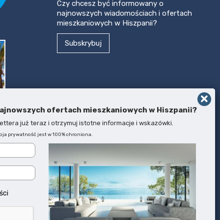
Czy chcesz być informowany o
najnowszych wiadomościach i ofertach
mieszkaniowych w Hiszpanii?
Subskrybuj
ajnowszych ofertach mieszkaniowych w Hiszpanii?
ttera już teraz i otrzymuj istotne informacje i wskazówki.
oja prywatność jest w 100% chroniona.
rca
ści