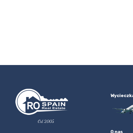
Wycieczk
Od 2005
O nas